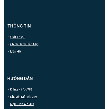
THÔNG TIN
Giới Thiệu
Chính Sách Bảo Mật
Liên Hệ
HƯỚNG DẪN
Đăng Ký Alo789
Khuyến Mãi Alo789
Nạp Tiền Alo789