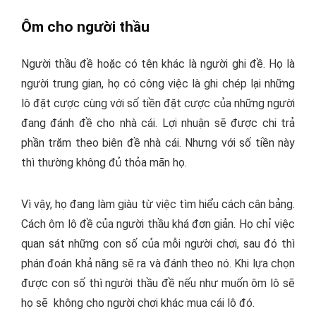
Ôm cho người thầu
Người thầu đề hoặc có tên khác là người ghi đề. Họ là
người trung gian, họ có công việc là ghi chép lại những
lô đặt cược cùng với số tiền đặt cược của những người
đang đánh đề cho nhà cái. Lợi nhuận sẽ được chi trả
phần trăm theo biên đề nhà cái. Nhưng với số tiền này
thì thường không đủ thỏa mãn họ.
Vì vậy, họ đang làm giàu từ việc tìm hiểu cách cân bảng.
Cách ôm lô đề của người thầu khá đơn giản. Họ chỉ việc
quan sát những con số của mỗi người chơi, sau đó thì
phán đoán khả năng sẽ ra và đánh theo nó. Khi lựa chọn
được con số thì người thầu đề nếu như muốn ôm lô sẽ
họ sẽ không cho người chơi khác mua cái lô đó.