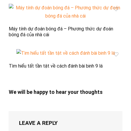
Máy tính dự đoán bóng đá – Phương thức dự đoán
bóng đá của nhà cái
Tìm hiểu tất tần tật về cách đánh bài binh 9 lá
We will be happy to hear your thoughts
LEAVE A REPLY