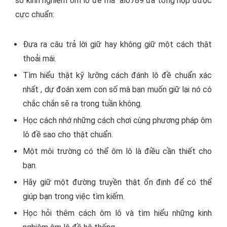
số
kinh nghiệm ôm lô đề
mà alo789 đã tổng hợp được
cực chuẩn:
Đưa ra câu trả lời giữ hay không giữ một cách thật
thoải mái.
Tìm hiểu thật kỹ lưỡng cách đánh lô đề chuẩn xác
nhất , dự đoán xem con số mà bạn muốn giữ lại nó có
chắc chắn sẽ ra trong tuần không.
Học cách nhớ những cách chơi cùng phương pháp ôm
lô đề sao cho thật chuẩn.
Một môi trường có thể ôm lô là điều cần thiết cho
bạn.
Hãy giữ một đường truyền thật ổn định để có thể
giúp bạn trong việc tìm kiếm.
Học hỏi thêm cách ôm lô và tìm hiểu những
kinh