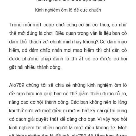
Kinh nghiệm ôm lô đề cực chuẩn
Trong mỗi một cuộc chơi cũng có ăn có thua, có như
thế mới đúng là chơi. Điều quan trọng vẫn là liệu bạn có
dám thử thách với chính mình hay không? Có dám mạo
hiểm, có dám chấp nhận mọi mạo hiểm thì chỉ cần có
được phương pháp đánh lô thì ắt sẽ có được cơ hội
gặt hái nhiều thành công.
Alo789 c
húng tôi sẽ chia sẻ những
kinh nghiệm ôm lô
đề
cực hữu ích giúp bạn có thể giảm thiểu được rủi ro,
nâng cao cơ hội thành công. Các bạn không nên lo lắng
khi thử sức với một điều gì mới vì bất kỳ cái gì thì cũng
có cách giải quyết thật dễ dàng cho bạn. Vì vậy học hỏi
kinh nghiệm từ nhiều người là một điều không tệ. Một