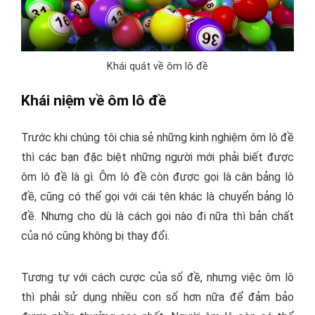
Khái quát về ôm lô đề
Khái niệm về ôm lô đề
Trước khi chúng tôi chia sẻ những
kinh nghiệm ôm lô đề
thì các bạn đặc biệt những người mới phải biết được
ôm lô đề là gì. Ôm lô đề còn được gọi là cân bảng lô
đề, cũng có thể gọi với cái tên khác là chuyển bảng lô
đề. Nhưng cho dù là cách gọi nào đi nữa thì bản chất
của nó cũng không bị thay đổi.
Tương tự với cách cược của số đề, nhưng việc ôm lô
thì phải sử dụng nhiều con số hơn nữa để đảm bảo