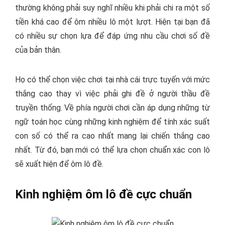
thường không phải suy nghĩ nhiều khi phải chi ra một số
tiền khá cao để ôm nhiều lô một lượt. Hiện tại bạn đã
có nhiều sự chọn lựa để đáp ứng nhu cầu chơi số đề
của bản thân.
Họ có thể chọn việc chơi tại nhà cái trực tuyến với mức
thắng cao thay vì việc phải ghi đề ở người thầu đề
truyền thống. Về phía người chơi cần áp dụng những từ
ngữ toán học cùng những kinh nghiệm để tính xác suất
con số có thể ra cao nhất mang lại chiến thắng cao
nhất. Từ đó, bạn mới có thể lựa chọn chuẩn xác con lô
sẽ xuất hiện để ôm lô đề.
Kinh nghiệm ôm lô đề cực chuẩn