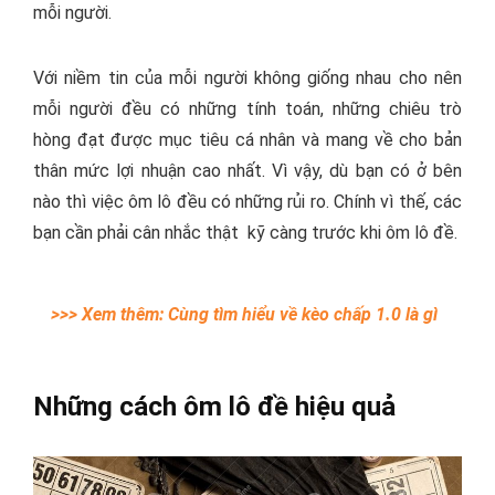
mỗi người.
Với niềm tin của mỗi người không giống nhau cho nên
mỗi người đều có những tính toán, những chiêu trò
hòng đạt được mục tiêu cá nhân và mang về cho bản
thân mức lợi nhuận cao nhất. Vì vậy, dù bạn có ở bên
nào thì việc ôm lô đều có những rủi ro. Chính vì thế, các
bạn cần phải cân nhắc thật kỹ càng trước khi ôm lô đề.
>>> Xem thêm:
Cùng tìm hiểu về kèo chấp 1.0 là gì
Những cách ôm lô đề hiệu quả