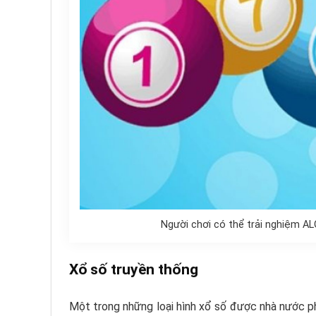
Người chơi có thể trải nghiệm A
Xổ số truyền thống
Một trong những loại hình xổ số được nhà nước p