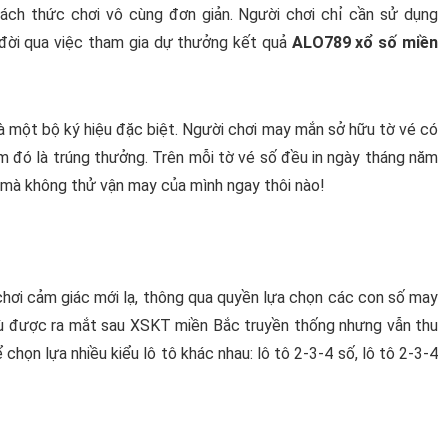
cách thức chơi vô cùng đơn giản. Người chơi chỉ cần sử dụng
 đời qua việc tham gia dự thưởng kết quả
ALO789 xổ số miền
 một bộ ký hiệu đặc biệt. Người chơi may mắn sở hữu tờ vé có
 đó là trúng thưởng. Trên mỗi tờ vé số đều in ngày tháng năm
 mà không thử vận may của mình ngay thôi nào!
chơi cảm giác mới lạ, thông qua quyền lựa chọn các con số may
dù được ra mắt sau XSKT miền Bắc truyền thống nhưng vẫn thu
chọn lựa nhiều kiểu lô tô khác nhau: lô tô 2-3-4 số, lô tô 2-3-4