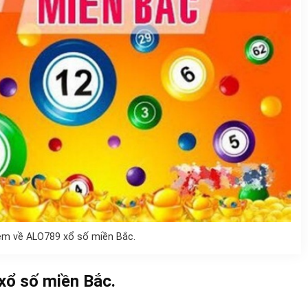
iệm về ALO789 xổ số miền Bắc.
ổ số miền Bắc.