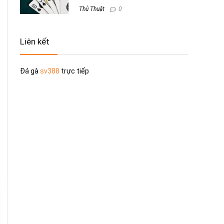
Thủ Thuật
0
Liên kết
Đá gà
sv388
trực tiếp