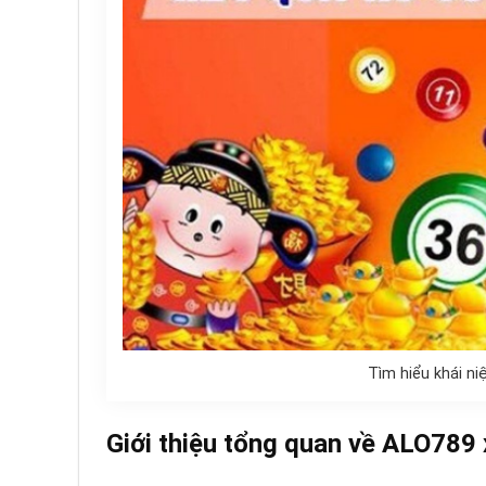
Tìm hiểu khái n
Giới thiệu tổng quan về
ALO789 x