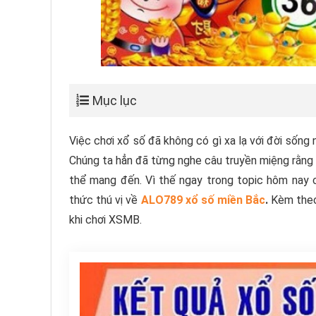
Mục lục
Việc chơi xổ số đã không có gì xa lạ với đời sống 
Chúng ta hẳn đã từng nghe câu truyền miệng rằng “
thể mang đến. Vì thế ngay trong topic hôm nay 
thức thú vị về
ALO789 xổ số miền Bắc
.
Kèm theo 
khi chơi XSMB.