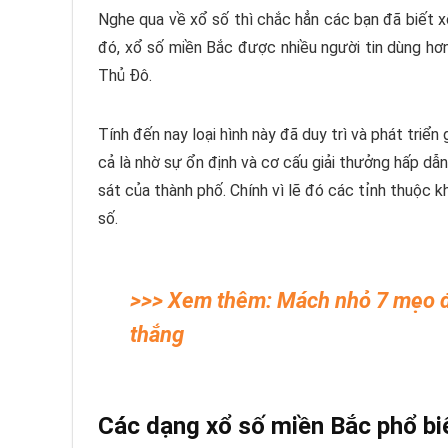
Nghe qua về xổ số thì chắc hẳn các bạn đã biết x
đó, xổ số miền Bắc được nhiều người tin dùng hơn
Thủ Đô.
Tính đến nay loại hình này đã duy trì và phát tri
cả là nhờ sự ổn định và cơ cấu giải thưởng hấp dẫ
sát của thành phố. Chính vì lẽ đó các tỉnh thuộc 
số.
>>> Xem thêm:
Mách nhỏ 7 mẹo đá
thắng
Các dạng xổ số miền Bắc phổ bi